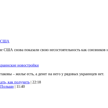
м США
не США снова показали свою несостоятельность как союзников 
краинские новостройки
ковы – жилье есть, а денег на него у рядовых украинцев нет.
ать, как получить
| 22:18
х Польши
| 11:40