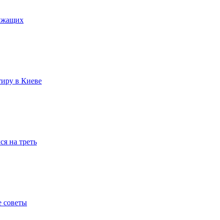
лужащих
тиру в Киеве
я на треть
е советы