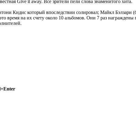
естная Give it away. Все зрители пели слова знаменитого хита.
Энтони Кидис который впоследствии солировал; Майкл Бэлзари (б
 это время на их счету около 10 альбомов. Они 7 раз награжден
олнителей.
l+Enter