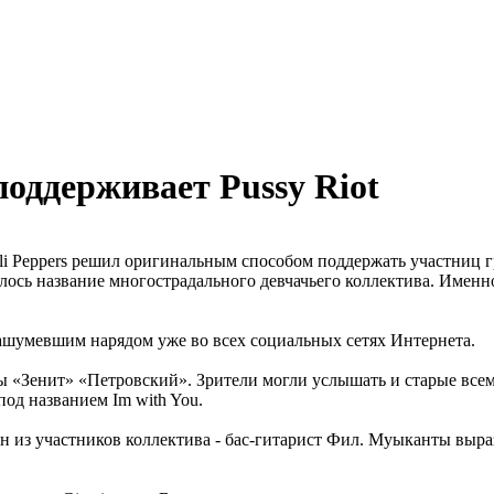
поддерживает Pussy Riot
li Peppers решил оригинальным способом поддержать участниц гр
лось название многострадального девчачьего коллектива. Именно
нашумевшим нарядом уже во всех социальных сетях Интернета.
ды «Зенит» «Петровский». Зрители могли услышать и старые все
од названием Im with You.
ин из участников коллектива - бас-гитарист Фил. Муыканты выр