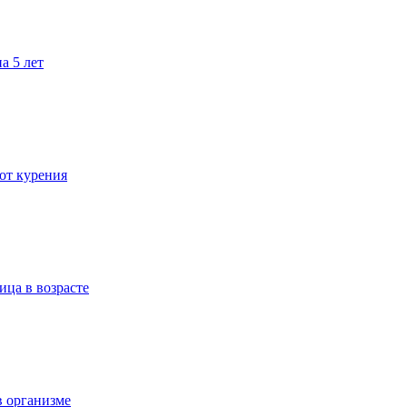
а 5 лет
 от курения
ица в возрасте
в организме