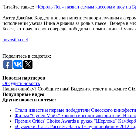
Читайте также:
«Король Лев» назван самым кассовым шоу на Б
Актер Джеймс Корден признан мнением жюри лучшим актером за 
исполнении увезла Нина Арианда за роль в пьесе «Венера в ме
Бесс», которая, в свою очередь, победила в номинации «Лучша
novostiua.net
Поделитесь в соцсетях:
Новости партнеров
Обсудить новость
Нашли ошибку? Сообщите нам! Выделите текст и нажмите
Ctr
Популярные видео
Другие новости по теме:
Стали известны первые победители Одесского кинофест
Фильм "Супер Майк" хорошо восприняли зрители. На оче
Премия Critics' Choice Awards в руках "Шерлока" Камберб
«Сумерки. Сага. Рассвет: Часть 1»-лучший фильм 2012 го