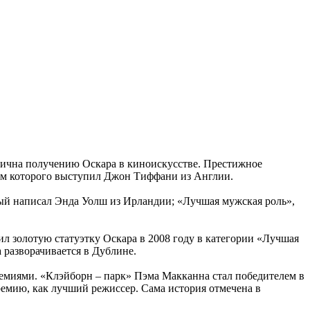
огична получению Оскара в киноискусстве. Престижное
ом которого выступил Джон Тиффани из Англии.
рый написал Энда Уолш из Ирландии; «Лучшая мужская роль»,
 золотую статуэтку Оскара в 2008 году в категории «Лучшая
 разворачивается в Дублине.
емиями. «Клэйборн – парк» Пэма Макканна стал победителем в
емию, как лучший режиссер. Сама история отмечена в