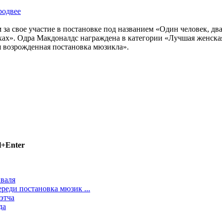
родвее
свое участие в постановке под названием «Один человек, два б
хах». Одра Макдоналдс награждена в категории «Лучшая женская
я возрожденная постановка мюзикла».
l+Enter
иваля
реди постановка мюзик ...
этча
да