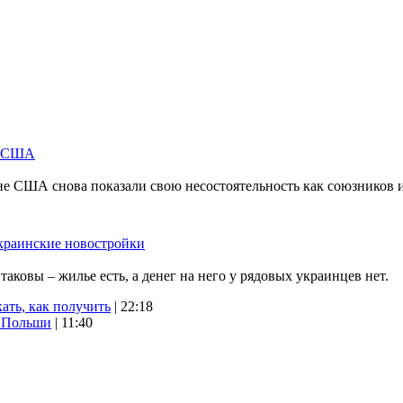
м США
не США снова показали свою несостоятельность как союзников 
краинские новостройки
ковы – жилье есть, а денег на него у рядовых украинцев нет.
ать, как получить
| 22:18
х Польши
| 11:40