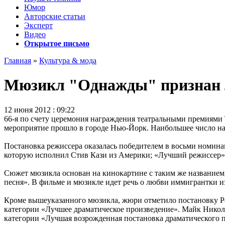
Юмор
Авторские статьи
Эксперт
Видео
Открытое письмо
Главная
»
Культура & мода
Мюзикл "Однажды" признан
12 июня 2012 : 09:22
66-я по счету церемония награждения театральными премиями 
мероприятие прошло в городе Нью-Йорк. Наибольшее число на
Постановка режиссера оказалась победителем в восьми номина
которую исполнил Стив Кази из Америки; «Лучший режиссер»,
Сюжет мюзикла основан на кинокартине с таким же названием,
песня». В фильме и мюзикле идет речь о любви иммигрантки и
Кроме вышеуказанного мюзикла, жюри отметило постановку Ро
категории «Лучшее драматическое произведение». Майк Николс
категории «Лучшая возрожденная постановка драматического 