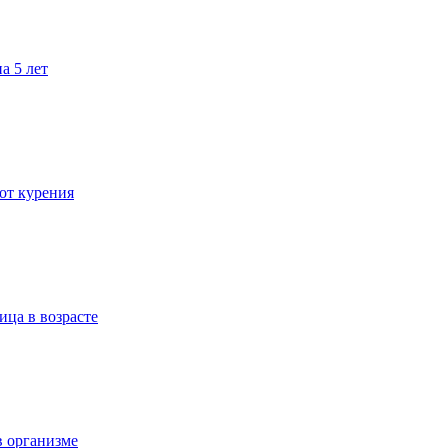
а 5 лет
 от курения
ица в возрасте
в организме