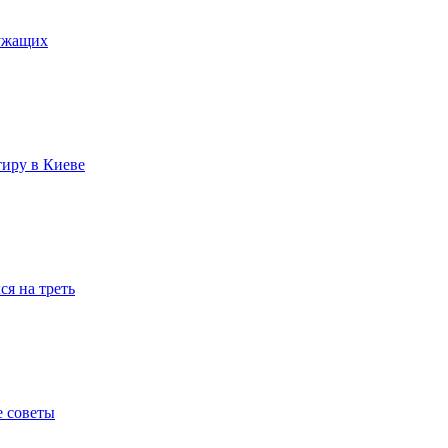
лужащих
тиру в Киеве
я на треть
е советы