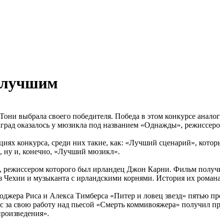
 лучшим
Тони выбрала своего победителя. Победа в этом конкурсе анал
град оказалось у мюзикла под названием «Однажды», режиссер
циях конкурса, среди них такие, как: «Лучший сценарий», кото
 ну и, конечно, «Лучший мюзикл».
 режиссером которого был ирландец Джон Карни. Фильм получил
з Чехии и музыканта с ирландскими корнями. История их романа
джера Риса и Алекса Тимберса «Питер и ловец звезд» пятью пр
 за свою работу над пьесой «Смерть коммивояжера» получил пр
произведения».