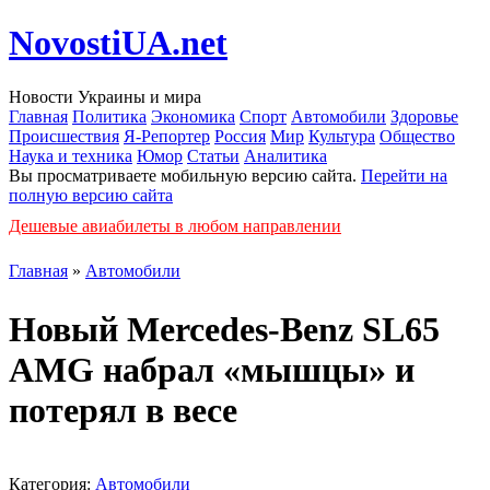
NovostiUA.net
Новости Украины и мира
Главная
Политика
Экономика
Спорт
Автомобили
Здоровье
Происшествия
Я-Репортер
Россия
Мир
Культура
Общество
Наука и техника
Юмор
Статьи
Аналитика
Вы просматриваете мобильную версию сайта.
Перейти на
полную версию сайта
Дешевые авиабилеты в любом направлении
Главная
»
Автомобили
Новый Mercedes-Benz SL65
AMG набрал «мышцы» и
потерял в весе
Категория:
Автомобили