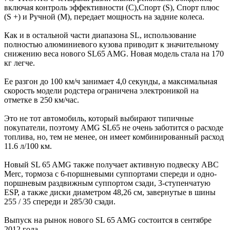
включая контроль эффективности (C),Спорт (S), Спорт плюс
(S +) и Ручной (M), передает мощность на задние колеса.
Как и в остальной части диапазона SL, использование
полностью алюминиевого кузова приводит к значительному
снижению веса нового SL65 AMG. Новая модель стала на 170
кг легче.
Ее разгон до 100 км/ч занимает 4,0 секунды, а максимальная
скорость модели родстера ограничена электроникой на
отметке в 250 км/час.
Это не тот автомобиль, который выбирают типичные
покупатели, поэтому AMG SL65 не очень заботится о расходе
топлива, но, тем не менее, он имеет комбинированный расход
11.6 л/100 км.
Новый SL 65 AMG также получает активную подвеску ABC
Merc, тормоза с 6-поршневыми суппортами спереди и одно-
поршневым раздвижным суппортом сзади, 3-ступенчатую
ESP, а также диски диаметром 48,26 см, завернутые в шины
255 / 35 спереди и 285/30 сзади.
Выпуск на рынок нового SL 65 AMG состоится в сентябре
2012 года.