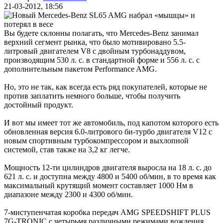
21-03-2012, 18:56
Вы будете склонны полагать, что Mercedes-Benz занимал
верхний сегмент рынка, что было мотивировано 5.5-
литровый двигателем V8 с двойным турбонаддувом,
производящим 530 л. с. в стандартной форме и 556 л. с. с
дополнительным пакетом Performance AMG.
Но, это не так, как всегда есть ряд покупателей, которые не
против заплатить немного больше, чтобы получить
достойный продукт.
И вот мы имеет тот же автомобиль, под капотом которого есть
обновленная версия 6.0-литрового би-турбо двигателя V12 с
новым спортивным турбокомпрессором и выхлопной
системой, став также на 3,2 кг легче.
Мощность 12-ти цилиндров двигателя выросла на 18 л. с. до
621 л. с. и доступна между 4800 и 5400 об/мин, в то время как
максимальный крутящий момент составляет 1000 Нм в
диапазоне между 2300 и 4300 об/мин.
7-миступенчатая коробка передач AMG SPEEDSHIFT PLUS
7G-TRONIC с четырьмя различными режимами вождения,