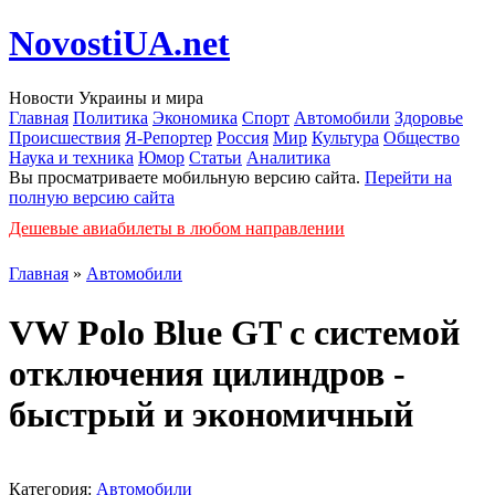
NovostiUA.net
Новости Украины и мира
Главная
Политика
Экономика
Спорт
Автомобили
Здоровье
Происшествия
Я-Репортер
Россия
Мир
Культура
Общество
Наука и техника
Юмор
Статьи
Аналитика
Вы просматриваете мобильную версию сайта.
Перейти на
полную версию сайта
Дешевые авиабилеты в любом направлении
Главная
»
Автомобили
VW Polo Blue GT с системой
отключения цилиндров -
быстрый и экономичный
Категория:
Автомобили