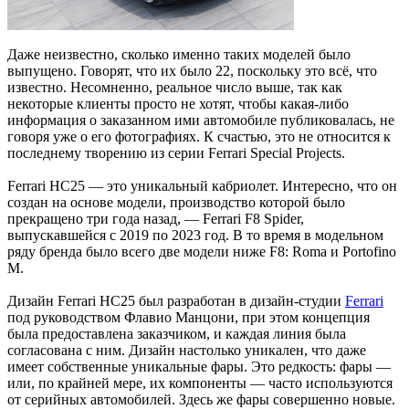
Даже неизвестно, сколько именно таких моделей было
выпущено. Говорят, что их было 22, поскольку это всё, что
известно. Несомненно, реальное число выше, так как
некоторые клиенты просто не хотят, чтобы какая-либо
информация о заказанном ими автомобиле публиковалась, не
говоря уже о его фотографиях. К счастью, это не относится к
последнему творению из серии Ferrari Special Projects.
Ferrari HC25 — это уникальный кабриолет. Интересно, что он
создан на основе модели, производство которой было
прекращено три года назад, — Ferrari F8 Spider,
выпускавшейся с 2019 по 2023 год. В то время в модельном
ряду бренда было всего две модели ниже F8: Roma и Portofino
M.
Дизайн Ferrari HC25 был разработан в дизайн-студии
Ferrari
под руководством Флавио Манцони, при этом концепция
была предоставлена заказчиком, и каждая линия была
согласована с ним. Дизайн настолько уникален, что даже
имеет собственные уникальные фары. Это редкость: фары —
или, по крайней мере, их компоненты — часто используются
от серийных автомобилей. Здесь же фары совершенно новые.