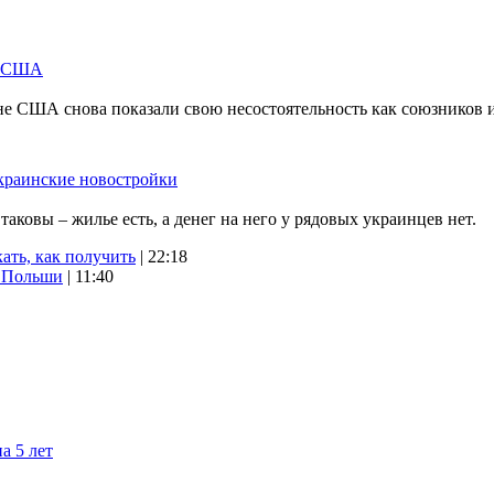
м США
не США снова показали свою несостоятельность как союзников 
краинские новостройки
ковы – жилье есть, а денег на него у рядовых украинцев нет.
ать, как получить
| 22:18
х Польши
| 11:40
а 5 лет