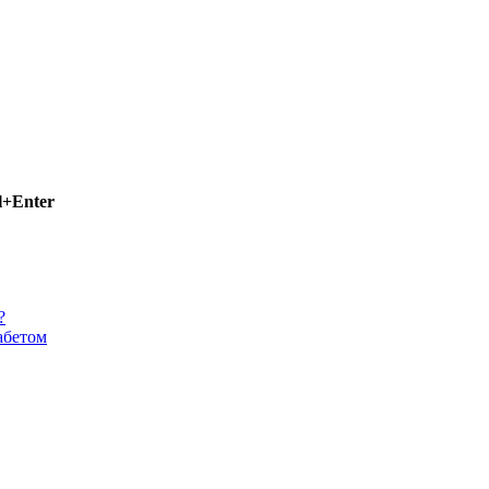
l+Enter
?
абетом