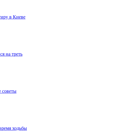
тиру в Киеве
я на треть
е советы
время ходьбы