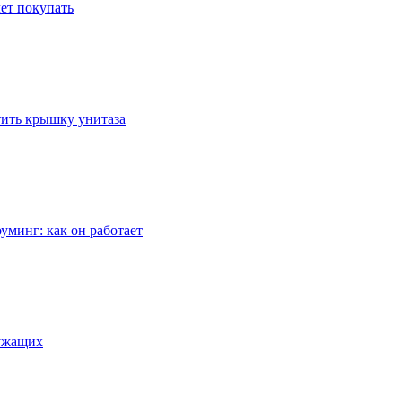
ет покупать
стить крышку унитаза
уминг: как он работает
лужащих