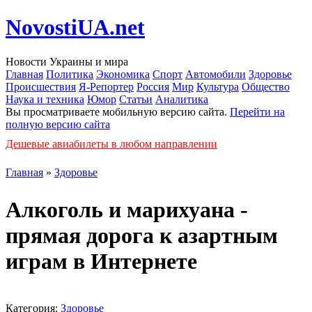
NovostiUA.net
Новости Украины и мира
Главная
Политика
Экономика
Спорт
Автомобили
Здоровье
Происшествия
Я-Репортер
Россия
Мир
Культура
Общество
Наука и техника
Юмор
Статьи
Аналитика
Вы просматриваете мобильную версию сайта.
Перейти на
полную версию сайта
Дешевые авиабилеты в любом направлении
Главная
»
Здоровье
Алкоголь и марихуана -
прямая дорога к азартным
играм в Интернете
Категория:
Здоровье