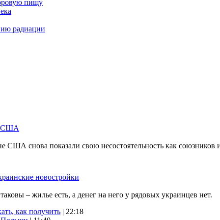
доровую пищу
века
вию радиации
м США
не США снова показали свою несостоятельность как союзников 
краинские новостройки
ковы – жилье есть, а денег на него у рядовых украинцев нет.
ать, как получить
| 22:18