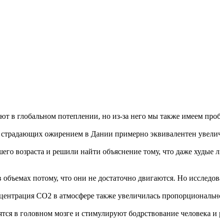
яют в глобальном потеплении, но из-за него мы также имеем пр
юдей, страдающих ожирением в Дании примерно эквивалентен увел
ршего возраста и решили найти объяснение тому, что даже худы
объемах потому, что они не достаточно двигаются. Но исследова
онцентрация СО2 в атмосфере также увеличилась пропорциональн
тся в головном мозге и стимулируют бодрствование человека и 