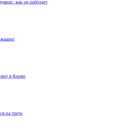
уминг: как он работает
лужащих
тиру в Киеве
я на треть