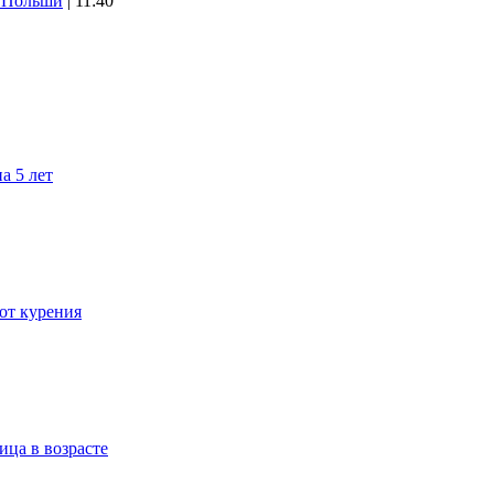
х Польши
| 11:40
а 5 лет
 от курения
ица в возрасте