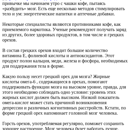
привычке мы начинаем утро с чашки кофе, пытаясь
«разбудить» мозг. Есть еще несколько методов стимулировать
тело и ум: энергетические напитки и аптечные добавки.
Некоторые специалисты являются противниками кофе, как
приемлемого наркотика. Ученые рекомендуют получать заряд
из других, более здоровых продуктов, в том числе и грецких
орехов.
В состав грецких орехов входит большое количество
витамина Е, фолиевой кислоты и антиоксидантов. Этот
продукт полон кальция, меди, железа и фосфора, необходимых
для поддержания тела в форме.
Какую пользу несет грецкий орех для мозга? Жирные
кислоты омега-6 , содержащиеся в орехах, помогают
поддерживать функции мозга на высоком уровне, правда, для
этого необходимо соблюдать одно условие: уровень этих
жирных кислот должен быть высоким. Низкий показатель
омега-кислот может стать причиной возникновения
депрессии и различных когнитивных расстройств. Кстати, по
форме грецкий орех напоминает головной мозг человека.
Горсть орехов, употребляемая регулярно, поможет сохранить
хорошее настроение. Мозг человека будет работать лучше.