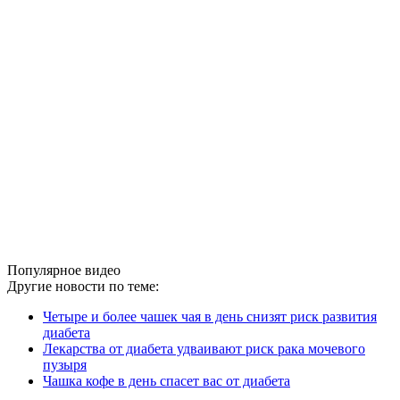
Популярное видео
Другие новости по теме:
Четыре и более чашек чая в день снизят риск развития
диабета
Лекарства от диабета удваивают риск рака мочевого
пузыря
Чашка кофе в день спасет вас от диабета