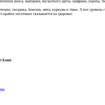
еблении аниса, майорана, мускатного ореха, шафрана, укропа, т
ции: гвоздика, базилик, мята, куркума и тмин. А вот уровень
о крайне негативно сказывается на здоровье.
l+Enter
рри