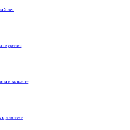
а 5 лет
 от курения
ица в возрасте
в организме