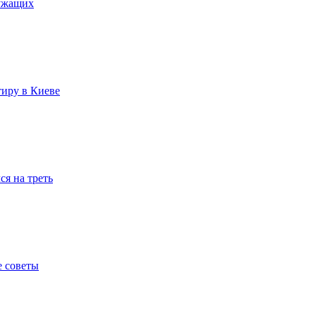
лужащих
тиру в Киеве
я на треть
е советы