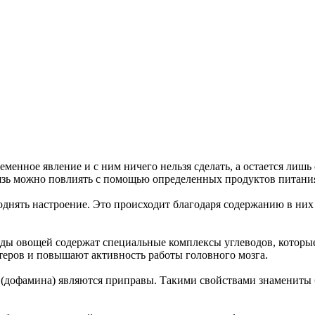
еменное явление и с ним ничего нельзя сделать, а остается лишь
связь можно повлиять с помощью определенных продуктов питани
днять настроение. Это происходит благодаря содержанию в них
виды овощей содержат специальные комплексы углеводов, котор
еров и повышают активность работы головного мозга.
офамина) являются приправы. Такими свойствами знамениты ба