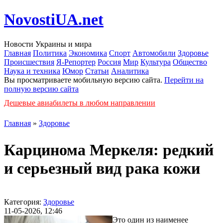
NovostiUA.net
Новости Украины и мира
Главная
Политика
Экономика
Спорт
Автомобили
Здоровье
Происшествия
Я-Репортер
Россия
Мир
Культура
Общество
Наука и техника
Юмор
Статьи
Аналитика
Вы просматриваете мобильную версию сайта.
Перейти на
полную версию сайта
Дешевые авиабилеты в любом направлении
Главная
»
Здоровье
Карцинома Меркеля: редкий
и серьезный вид рака кожи
Категория:
Здоровье
11-05-2026, 12:46
Это один из наименее