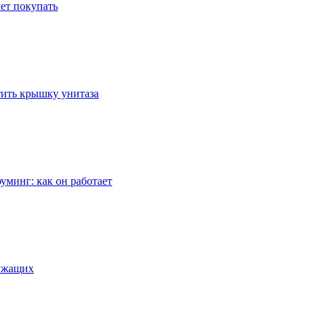
ет покупать
стить крышку унитаза
уминг: как он работает
лужащих