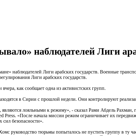
вало» наблюдателей Лиги ара
не» наблюдателей Лиги арабских государств. Военные транспор
регулирования Лиги арабских государств.
 вчера, как сообщает одна из активистских групп.
аходятся в Сирии с прошлой недели. Они контролируют реализа
о, являются лояльными к режиму», - сказал Рами Абдель Рахман
ed Press. «После начала миссии режим ограничивает их передви
 сил безопасности».
омс руководство тюрьмы попыталось не пустить группу в ту ча