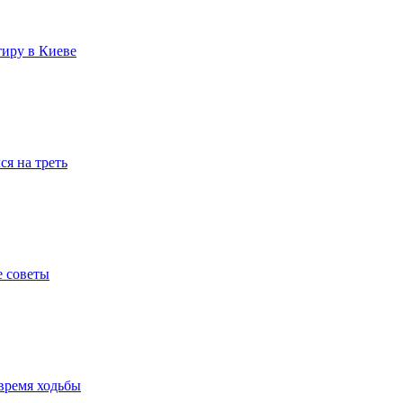
тиру в Киеве
я на треть
е советы
время ходьбы