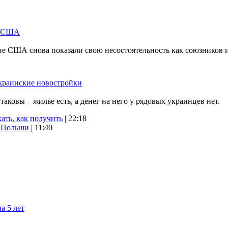
м США
не США снова показали свою несостоятельность как союзников 
краинские новостройки
ковы – жилье есть, а денег на него у рядовых украинцев нет.
ать, как получить
| 22:18
х Польши
| 11:40
а 5 лет