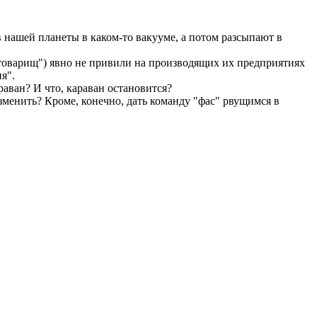
 нашей планеты в каком-то вакууме, а потом разсыпают в
 "товарищ") явно не привили на производящих их предприятиях
я".
аван? И что, караван остановится?
изменить? Кроме, конечно, дать команду "фас" рвущимся в