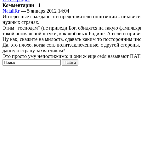
Комментарии - 1
NataliRr
— 5 января 2012 14:04
Интересные граждане эти представители оппозиции - независим
нужных странах.
Этим "господам" (не приведи Бог, обидятся на такую фамильярн
такой аномальной штуки, как любовь к Родине. А если и привил
Ну как, скажите на милость, сдавать каким-то посторонним ин
Да, это плохо, когда есть политзаключенные, с другой стороны
данную страну захватчикам?
Это просто уму непостижимо: и они ж еще себя называют ПА