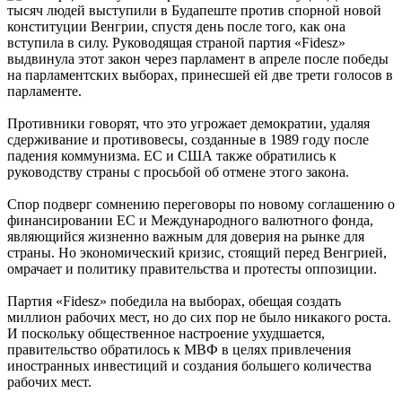
тысяч людей выступили в Будапеште против спорной новой
конституции Венгрии, спустя день после того, как она
вступила в силу. Руководящая страной партия «Fidesz»
выдвинула этот закон через парламент в апреле после победы
на парламентских выборах, принесшей ей две трети голосов в
парламенте.
Противники говорят, что это угрожает демократии, удаляя
сдерживание и противовесы, созданные в 1989 году после
падения коммунизма. ЕС и США также обратились к
руководству страны с просьбой об отмене этого закона.
Спор подверг сомнению переговоры по новому соглашению о
финансировании ЕС и Международного валютного фонда,
являющийся жизненно важным для доверия на рынке для
страны. Но экономический кризис, стоящий перед Венгрией,
омрачает и политику правительства и протесты оппозиции.
Партия «Fidesz» победила на выборах, обещая создать
миллион рабочих мест, но до сих пор не было никакого роста.
И поскольку общественное настроение ухудшается,
правительство обратилось к МВФ в целях привлечения
иностранных инвестиций и создания большего количества
рабочих мест.