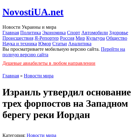
NovostiUA.net
Новости Украины и мира
Главная
Политика
Экономика
Спорт
Автомобили
Здоровье
Происшествия
Я-Репортер
Россия
Мир
Культура
Общество
Наука и техника
Юмор
Статьи
Аналитика
Вы просматриваете мобильную версию сайта.
Перейти на
полную версию сайта
Дешевые авиабилеты в любом направлении
Главная
»
Новости мира
Израиль утвердил основание
трех форпостов на Западном
берегу реки Иордан
Категория:
Новости мира