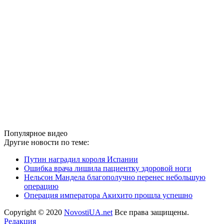
Популярное видео
Другие новости по теме:
Путин наградил короля Испании
Ошибка врача лишила пациентку здоровой ноги
Нельсон Мандела благополучно перенес небольшую
операцию
Операция императора Акихито прошла успешно
Copyright © 2020
NovostiUA.net
Все права защищены.
Редакция