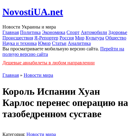
NovostiUA.net
Новости Украины и мира
Главная
Политика
Экономика
Спорт
Автомобили
Здоровье
Происшествия
Я-Репортер
Россия
Мир
Культура
Общество
Наука и техника
Юмор
Статьи
Аналитика
Вы просматриваете мобильную версию сайта.
Перейти на
полную версию сайта
Дешевые авиабилеты в любом направлении
Главная
»
Новости мира
Король Испании Хуан
Карлос перенес операцию на
тазобедренном суставе
Категория:
Новости мира