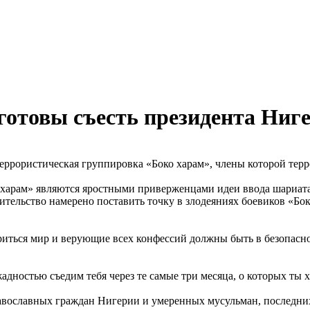
готовы съесть президента Ниг
террористическая группировка «Боко харам», члены которой тер
 харам» являются яростными приверженцами идеи ввода шариата 
авительство намерено поставить точку в злодеяниях боевиков «Б
риться мир и верующие всех конфессий должны быть в безопасно
адностью съедим тебя через те самые три месяца, о которых ты х
равославных граждан Нигерии и умеренных мусульман, последн