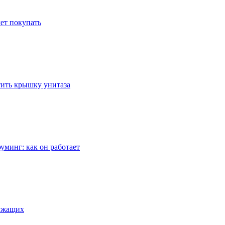
ет покупать
стить крышку унитаза
уминг: как он работает
лужащих