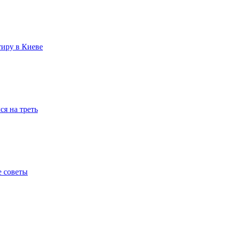
тиру в Киеве
я на треть
е советы