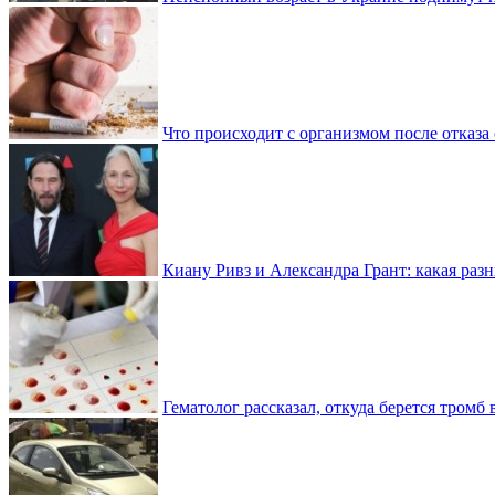
Что происходит с организмом после отказа
Киану Ривз и Александра Грант: какая разн
Гематолог рассказал, откуда берется тромб 