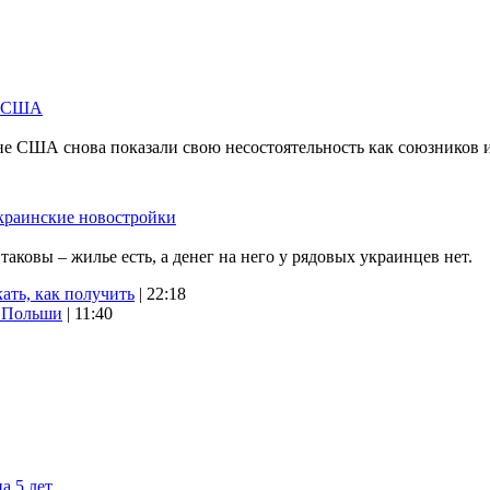
м США
не США снова показали свою несостоятельность как союзников 
краинские новостройки
ковы – жилье есть, а денег на него у рядовых украинцев нет.
ать, как получить
| 22:18
х Польши
| 11:40
а 5 лет