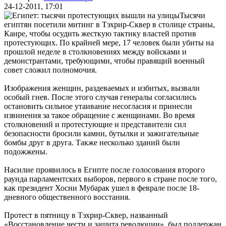
24-12-2011, 17:01
Тысячи
египтян посетили митинг в Тэхрир-Сквер в столице страны,
Каире, чтобы осудить жесткую тактику властей против
протестующих. По крайней мере, 17 человек были убиты на
прошлой неделе в столкновениях между войсками и
демонстрантами, требующими, чтобы правящий военный
совет сложил полномочия.
Изображения женщин, раздеваемых и избитых, вызвали
особый гнев. После этого случая генералы согласились
остановить сильное утаивание несогласия и принесли
извинения за такое обращение с женщинами. Во время
столкновений и протестующие и представители сил
безопасности бросили камни, бутылки и зажигательные
бомбы друг в друга. Также несколько зданий были
подожжены.
Насилие проявилось в Египте после голосования второго
раунда парламентских выборов, первого в стране после того,
как президент Хосни Мубарак ушел в феврале после 18-
дневного общественного восстания.
Протест в пятницу в Тэхрир-Сквер, названный
«Восстановление чести и защита революции», был поддержан