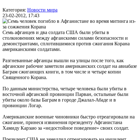
Категория:
Новости мира
23-02-2012, 17:43
Семь афганцев и два солдата США были убиты в
столкновениях между афганскими силами безопасности и
демонстрантами, сплотившимися против сжигания Корана
американскими солдатами.
Разгневанные афганцы вышли на улицы после того, как
афганские рабочие заметили американских солдат на авиабазе
Баграм сжигающих книги, в том числе и четыре копии
Священного Корана.
По данным министерства, четыре человека были убиты в
восточной афганской провинции Парван, остальные были
убиты около базы Баграм в городе Джалал-Абаде и в
провинции Логар.
Американские военные чиновники быстро отреагировали на
сжигание, принеся извинения президенту Афганистана
Хамиду Карзаю за «недостойное поведение» своих солдат.
Президент США не замедлил отреагировать на инцидент.