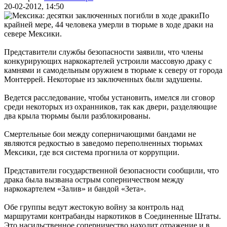
20-02-2012, 14:50
По
крайней мере, 44 человека умерли в тюрьме в ходе драки на
севере Мексики.
Представители службы безопасности заявили, что члены
конкурирующих наркокартелей устроили массовую драку с
камнями и самодельным оружием в тюрьме к северу от города
Монтеррей. Некоторые из заключенных были задушены.
Ведется расследование, чтобы установить, имелся ли сговор
среди некоторых из охранников, так как двери, разделяющие
два крыла тюрьмы были разблокированы.
Смертельные бои между соперничающими бандами не
являются редкостью в заведомо переполненных тюрьмах
Мексики, где вся система прогнила от коррупции.
Представители государственной безопасности сообщили, что
драка была вызвана острым соперничеством между
наркокартелем «Залив» и бандой «Зета».
Обе группы ведут жестокую войну за контроль над
маршрутами контрабанды наркотиков в Соединенные Штаты.
Это насильственное соперничество находит отражение и в