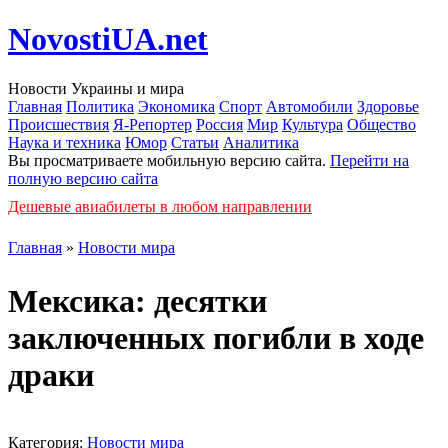
NovostiUA.net
Новости Украины и мира
Главная
Политика
Экономика
Спорт
Автомобили
Здоровье
Происшествия
Я-Репортер
Россия
Мир
Культура
Общество
Наука и техника
Юмор
Статьи
Аналитика
Вы просматриваете мобильную версию сайта.
Перейти на
полную версию сайта
Дешевые авиабилеты в любом направлении
Главная
»
Новости мира
Мексика: десятки
заключенных погибли в ходе
драки
Категория:
Новости мира