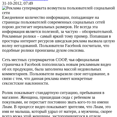
31-10-2012, 07:49
Ежедневное количество информации, попадающее на
страницы пользователей современных социальных сетей
порою достигает нереальных размеров. Не всегда эта
информация является полезной, за частую – обозревательной.
Рекламные ролики – самый яркий тому пример. Попавшая в
просторы интернет ресурсов шведская реклама вызвала целую
волну негодований. Пользователи
Facebook
посчитали, что
подобные ролики пронизаны духом сексизма.
Сеть местных супермаркетов СООР, чья официальная
страничка в Facebook пополнилась новым рекламным видео
об их продукции, была заполнена массой недовольных
комментариев. Пользователи выразили свое негодование, в
связи с тем, что данная реклама имеет конкретные
сексистские наклонности.
Ролик показывает стандартную ситуацию, пребывания в
магазине. Женщина, пришедшая сюда с ребенком за
покупками, не перестает постоянно звать кого-то по имени
Лиам. В процессе видео показывает зрителям, что Лиам, это
имя не малыша, который удрал от матери, а мужчины, скорее
всего мужа этой женщины, застопорившегося в отделе