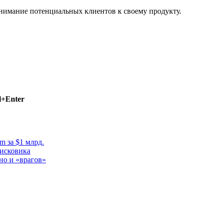
внимание потенциальных клиентов к своему продукту.
l+Enter
m за $1 млрд.
оисковика
 но и «врагов»