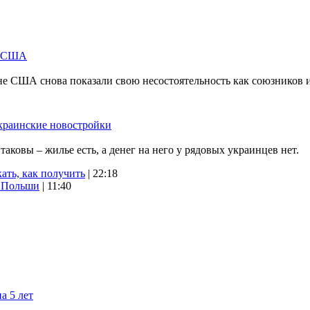
м США
не США снова показали свою несостоятельность как союзников 
краинские новостройки
ковы – жилье есть, а денег на него у рядовых украинцев нет.
ать, как получить
| 22:18
х Польши
| 11:40
а 5 лет