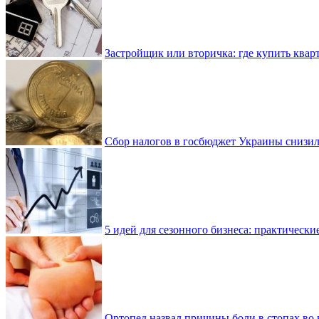
Застройщик или вторичка: где купить квар
Сбор налогов в госбюджет Украины снизилс
5 идей для сезонного бизнеса: практически
Ортопед назвал причины боли в стопах во 