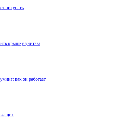
ет покупать
стить крышку унитаза
уминг: как он работает
лужащих