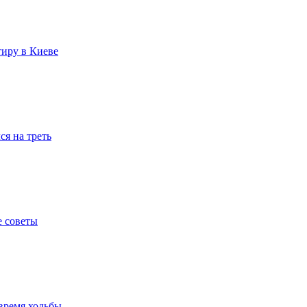
тиру в Киеве
я на треть
е советы
время ходьбы