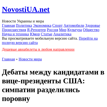
NovostiUA.net
Новости Украины и мира
Главная
Политика
Экономика
Спорт
Автомобили
Здоровье
Происшествия
Я-Репортер
Россия
Мир
Культура
Общество
Наука и техника
Юмор
Статьи
Аналитика
Вы просматриваете мобильную версию сайта.
Перейти на
полную версию сайта
Дешевые авиабилеты в любом направлении
Главная
»
Новости мира
Дебаты между кандидатами в
вице-президенты США:
симпатии разделились
поровну