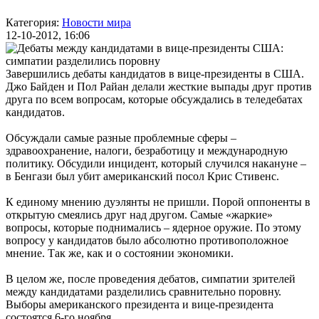
Категория:
Новости мира
12-10-2012, 16:06
Завершились дебаты кандидатов в вице-президенты в США.
Джо Байден и Пол Райан делали жесткие выпады друг против
друга по всем вопросам, которые обсуждались в теледебатах
кандидатов.
Обсуждали самые разные проблемные сферы –
здравоохранение, налоги, безработицу и международную
политику. Обсудили инцидент, который случился накануне –
в Бенгази был убит американский
посол Крис Стивенс
.
К единому мнению дуэлянты не пришли. Порой оппоненты в
открытую смеялись друг над другом. Самые «жаркие»
вопросы, которые поднимались – ядерное оружие. По этому
вопросу у кандидатов было абсолютно противоположное
мнение. Так же, как и о состоянии экономики.
В целом же, после проведения дебатов, симпатии зрителей
между кандидатами разделились сравнительно поровну.
Выборы американского президента и вице-президента
состоятся 6-го ноября.