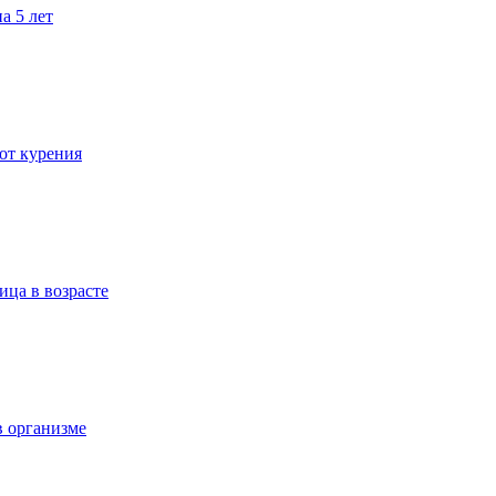
а 5 лет
 от курения
ица в возрасте
в организме