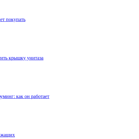
ет покупать
стить крышку унитаза
уминг: как он работает
лужащих