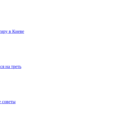
тиру в Киеве
я на треть
е советы