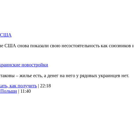
м США
не США снова показали свою несостоятельность как союзников 
краинские новостройки
ковы – жилье есть, а денег на него у рядовых украинцев нет.
ать, как получить
| 22:18
х Польши
| 11:40