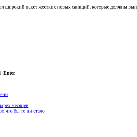
л широкий пакет жестких новых санкций, которые должны выну
l+Enter
мени
тырех месяцев
о что бы то ни стало