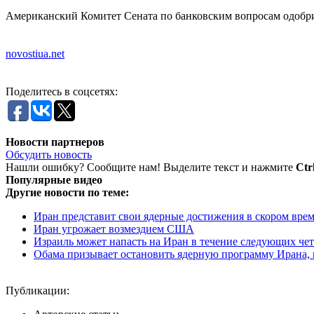
Американский Комитет Сената по банковским вопросам одобри
novostiua.net
Поделитесь в соцсетях:
Новости партнеров
Обсудить новость
Нашли ошибку? Сообщите нам! Выделите текст и нажмите
Ctr
Популярные видео
Другие новости по теме:
Иран представит свои ядерные достижения в скором вре
Иран угрожает возмездием США
Израиль может напасть на Иран в течение следующих че
Обама призывает остановить ядерную программу Ирана, в
Публикации: