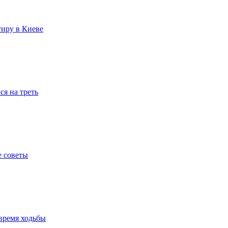
тиру в Киеве
я на треть
е советы
время ходьбы