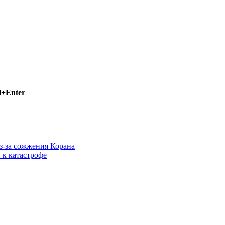
l+Enter
з-за сожжения Корана
 к катастрофе