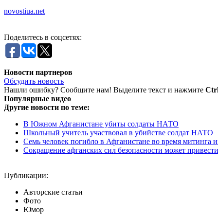
novostiua.net
Поделитесь в соцсетях:
Новости партнеров
Обсудить новость
Нашли ошибку? Сообщите нам! Выделите текст и нажмите
Ctr
Популярные видео
Другие новости по теме:
В Южном Афганистане убиты солдаты НАТО
Школьный учитель участвовал в убийстве солдат НАТО
Семь человек погибло в Афганистане во время митинга и
Сокращение афганских сил безопасности может привести
Публикации:
Авторские статьи
Фото
Юмор