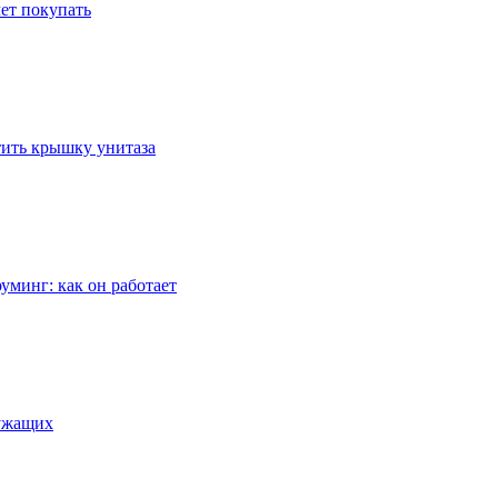
ет покупать
стить крышку унитаза
уминг: как он работает
лужащих