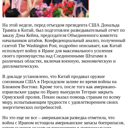
На этой неделе, перед отъездом президента США Дональда
Трампа в Китай, был подготовлен разведывательный отчет по
заказу Дэна Кейна, председателя Объединенного комитета
начальников штабов. Конфиденциальный анализ, полученный
газетой The Washington Post, подробно описывает, как Китай
использует войну в Иране для максимального усиления
своего преимущества над Соединенными Штатами в
различных областях, включая военную, экономическую и
дипломатическую.
В докладе установлено, что Китай продавал оружие
союзникам США в Персидском заливе во время войны на
Ближнем Востоке. Кроме того, после того как американо-
израильские удары по Ирану вынудили Тегеран закрыть
Ормузский пролив, Пекин оказал помощь странам по всему
миру, испытывающим трудности с удовлетворением своих
энергетических потребностей.
Но это еще не все – американская разведка отметила, что
война с Ираном истощила американские запасы боеприпасов,
которые могут оказаться решающими в потенциальном