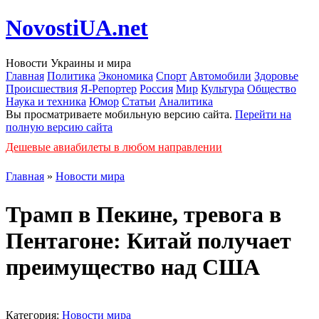
NovostiUA.net
Новости Украины и мира
Главная
Политика
Экономика
Спорт
Автомобили
Здоровье
Происшествия
Я-Репортер
Россия
Мир
Культура
Общество
Наука и техника
Юмор
Статьи
Аналитика
Вы просматриваете мобильную версию сайта.
Перейти на
полную версию сайта
Дешевые авиабилеты в любом направлении
Главная
»
Новости мира
Трамп в Пекине, тревога в
Пентагоне: Китай получает
преимущество над США
Категория:
Новости мира