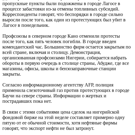
пропускные пункты были подожжены в городе Лагосе в
процессе забастовки из-за отмены топливных субсидий.
Корреспонденты говорят, что беспорядки в городе сильно
выросли после того, как один из протестующих был убит в
Лагосе в понедельник.
Профсоюзы в северном городе Кано отменили протесты
после того, как пять человек погибли. В городе введен
комендантский час. Большинство фирм остается закрытым по
всей стране, включая и столицу. Демонстрация,
организованная профсоюзами Нигерии, собирается набрать
обороты в первую очередь в столице страны, Абудже, где все
магазины, офисы, школы и бензозаправочные станции
закрыты.
Согласно информационному агентству AFP, полиция
применила слезоточивый газ против протестующих в городе
Баучи на севере страны. Информации о жертвах и
пострадавших пока нет.
В связи с этими событиями цена сделок на нигерийской
фондовой бирже на этой неделе составляет примерно одну
пятую от ее обычной стоимости, хотя нефтяные фирмы
говорят, что экспорт нефти не был затронут.