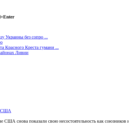
l+Enter
у Украины без сопро ...
ью
 Красного Креста гумани ...
районах Ливии
м США
не США снова показали свою несостоятельность как союзников 