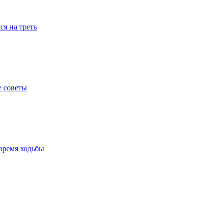
я на треть
е советы
время ходьбы