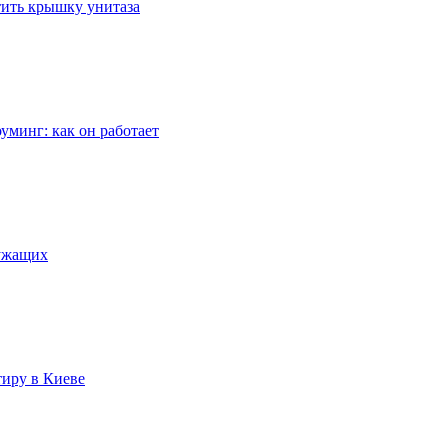
стить крышку унитаза
уминг: как он работает
лужащих
тиру в Киеве