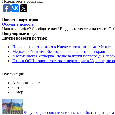
Поделитесь в соцсетях:
Новости партнеров
Обсудить новость
Нашли ошибку? Сообщите нам! Выделите текст и нажмите
Ctr
Популярные видео
Другие новости по теме:
Порошенко встретился в Киеве с посланниками Меркель
Меркель обвиняет обе стороны конфликта на Украине в 
"Нормандская четверка" подвела итоги первого дня пере
Генсек ООН поприветствовал перемирие в Украине, но об
Публикации:
Авторские статьи
Фото
Юмор
Ловушка для союзника или каково быть партнеро