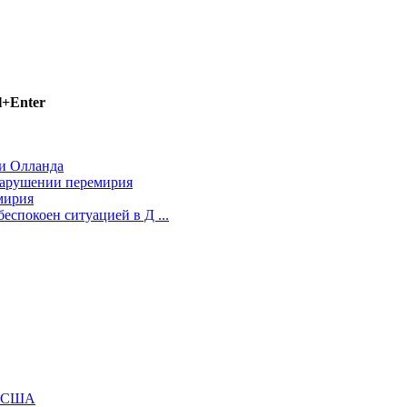
l+Enter
 и Олланда
нарушении перемирия
мирия
еспокоен ситуацией в Д ...
м США