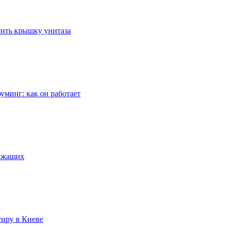
стить крышку унитаза
уминг: как он работает
лужащих
тиру в Киеве