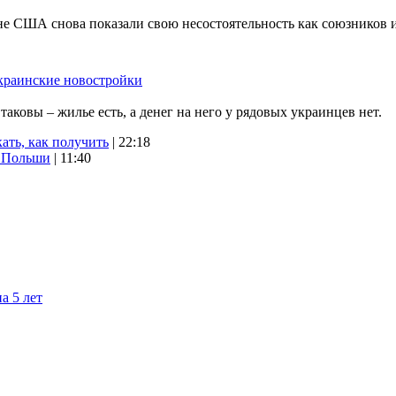
не США снова показали свою несостоятельность как союзников 
краинские новостройки
ковы – жилье есть, а денег на него у рядовых украинцев нет.
ать, как получить
| 22:18
х Польши
| 11:40
а 5 лет