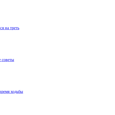
я на треть
е советы
время ходьбы