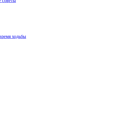
е советы
время ходьбы