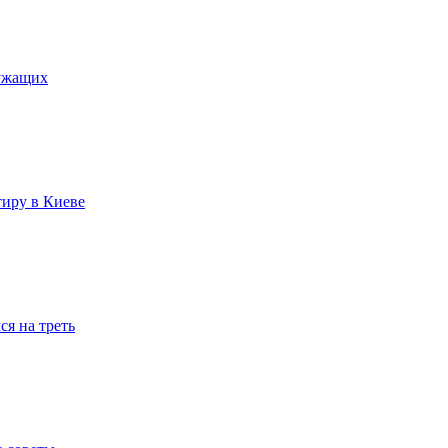
лужащих
тиру в Киеве
я на треть