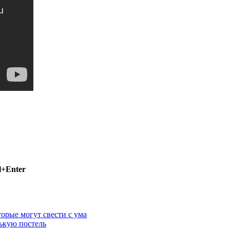
l+Enter
рые могут свести с ума
лькую постель