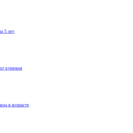
а 5 лет
 от курения
ица в возрасте