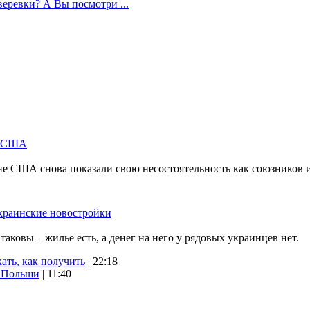
веревки? А Вы посмотри ...
м США
не США снова показали свою несостоятельность как союзников 
краинские новостройки
ковы – жилье есть, а денег на него у рядовых украинцев нет.
ать, как получить
| 22:18
х Польши
| 11:40