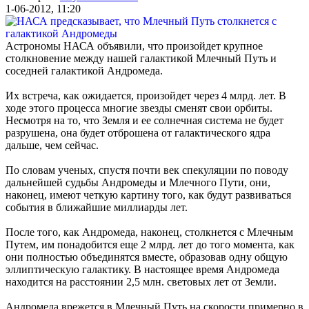
1-06-2012, 11:20
Астрономы НАСА объявили, что произойдет крупное
столкновение между нашей галактикой Млечный Путь и
соседней галактикой Андромеда.
Их встреча, как ожидается, произойдет через 4 млрд. лет. В
ходе этого процесса многие звезды сменят свои орбиты.
Несмотря на то, что Земля и ее солнечная система не будет
разрушена, она будет отброшена от галактического ядра
дальше, чем сейчас.
По словам ученых, спустя почти век спекуляции по поводу
дальнейшей судьбы Андромеды и Млечного Пути, они,
наконец, имеют четкую картину того, как будут развиваться
события в ближайшие миллиарды лет.
После того, как Андромеда, наконец, столкнется с Млечным
Путем, им понадобится еще 2 млрд. лет до того момента, как
они полностью объединятся вместе, образовав одну общую
эллиптическую галактику. В настоящее время Андромеда
находится на расстоянии 2,5 млн. световых лет от Земли.
Андромеда врежется в Млечный Путь на скорости примерно в