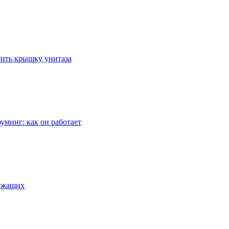
стить крышку унитаза
уминг: как он работает
лужащих