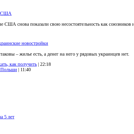
м США
не США снова показали свою несостоятельность как союзников 
краинские новостройки
ковы – жилье есть, а денег на него у рядовых украинцев нет.
ать, как получить
| 22:18
х Польши
| 11:40
а 5 лет