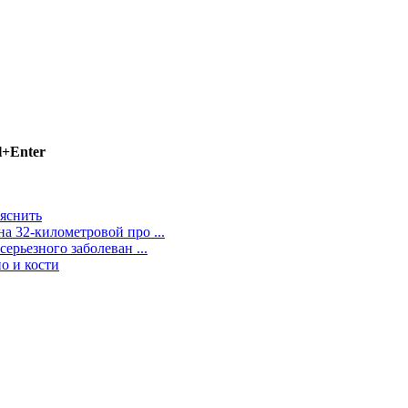
l+Enter
яснить
а 32-километровой про ...
ерьезного заболеван ...
о и кости