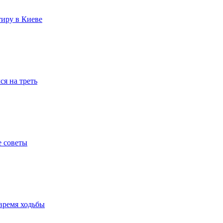
тиру в Киеве
я на треть
е советы
время ходьбы