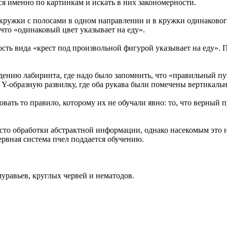
я именно по картинкам и искать в них закономерности.
кружки с полосами в одном направлении и в кружки одинакового 
что «одинаковый цвет указывает на еду».
ость вида «крест под произвольной фигурой указывает на еду».
ению лабиринта, где надо было запомнить, что «правильный пу
в Y-образную развилку, где оба рукава были помечены вертикал
ать то правило, которому их не обучали явно: то, что верный пу
есто обработки абстрактной информации, однако насекомым это
ервная система пчел поддается обучению.
уравьев, круглых червей и нематодов.