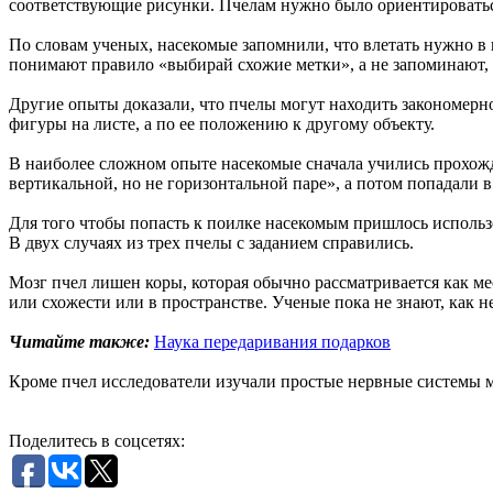
соответствующие рисунки. Пчелам нужно было ориентироватьс
По словам ученых, насекомые запомнили, что влетать нужно в 
понимают правило «выбирай схожие метки», а не запоминают, 
Другие опыты доказали, что пчелы могут находить закономерн
фигуры на листе, а по ее положению к другому объекту.
В наиболее сложном опыте насекомые сначала учились прохожд
вертикальной, но не горизонтальной паре», а потом попадали 
Для того чтобы попасть к поилке насекомым пришлось использов
В двух случаях из трех пчелы с заданием справились.
Мозг пчел лишен коры, которая обычно рассматривается как м
или схожести или в пространстве. Ученые пока не знают, как н
Читайте также:
Наука передаривания подарков
Кроме пчел исследователи изучали простые нервные системы м
Поделитесь в соцсетях: