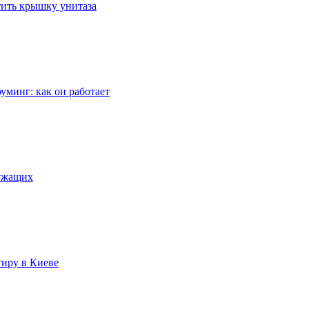
стить крышку унитаза
уминг: как он работает
лужащих
тиру в Киеве