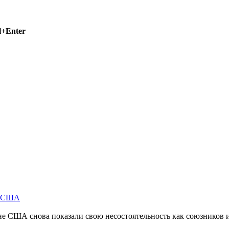
l+Enter
м США
не США снова показали свою несостоятельность как союзников 