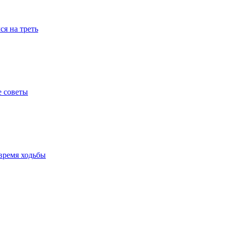
я на треть
е советы
время ходьбы