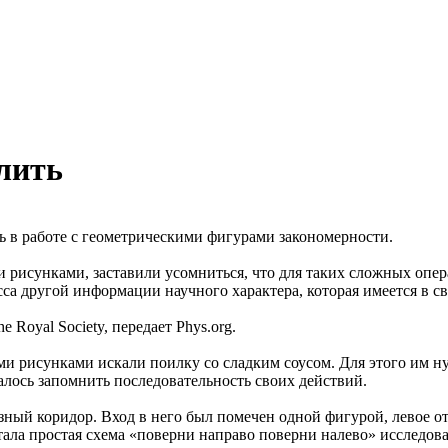
лить
 в работе с геометрическими фигурами закономерности.
исунками, заставили усомниться, что для таких сложных опера
а другой информации научного характера, которая имеется в св
 Royal Society, передает Phys.org.
ми рисунками искали поилку со сладким соусом. Для этого им 
алось запомнить последовательность своих действий.
ный коридор. Вход в него был помечен одной фигурой, левое от
отала простая схема «поверни направо поверни налево» исследо