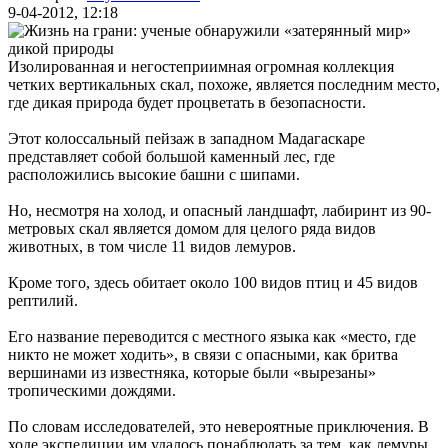
9-04-2012, 12:18
Изолированная и негостеприимная огромная коллекция
четких вертикальных скал, похоже, является последним место,
где дикая природа будет процветать в безопасности.
Этот колоссальный пейзаж в западном Мадагаскаре
представляет собой большой каменный лес, где
расположились высокие башни с шипами.
Но, несмотря на холод, и опасный ландшафт, лабиринт из 90-
метровых скал является домом для целого ряда видов
животных, в том числе 11 видов лемуров.
Кроме того, здесь обитает около 100 видов птиц и 45 видов
рептилий.
Его название переводится с местного языка как «место, где
никто не может ходить», в связи с опасными, как бритва
вершинами из известняка, которые были «вырезаны»
тропическими дождями.
По словам исследователей, это невероятные приключения. В
ходе экспедиции им удалось понаблюдать за тем, как лемуры