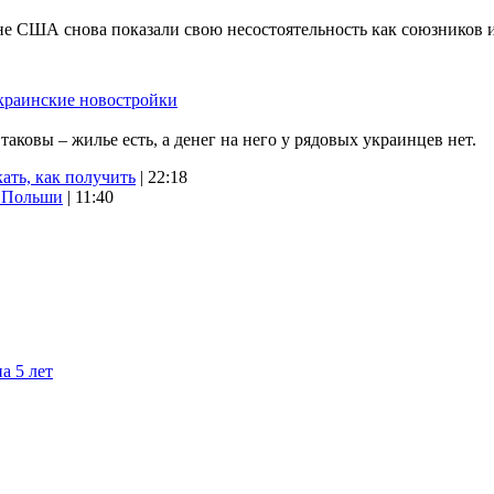
не США снова показали свою несостоятельность как союзников 
краинские новостройки
ковы – жилье есть, а денег на него у рядовых украинцев нет.
ать, как получить
| 22:18
х Польши
| 11:40
а 5 лет