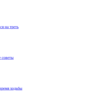
я на треть
е советы
время ходьбы