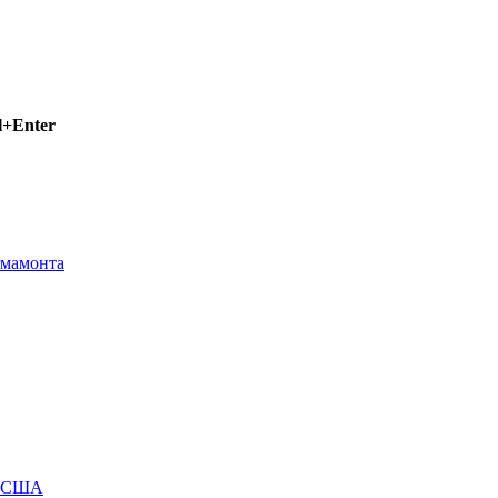
l+Enter
 мамонта
м США