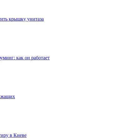
стить крышку унитаза
уминг: как он работает
лужащих
тиру в Киеве