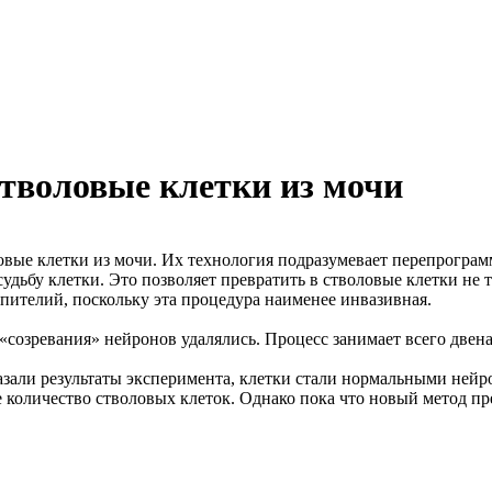
тволовые клетки из мочи
ые клетки из мочи. Их технология подразумевает перепрограмм
судьбу клетки. Это позволяет превратить в стволовые клетки не
пителий, поскольку эта процедура наименее инвазивная.
 «созревания» нейронов удалялись. Процесс занимает всего двен
казали результаты эксперимента, клетки стали нормальными ней
е количество стволовых клеток. Однако пока что новый метод пр