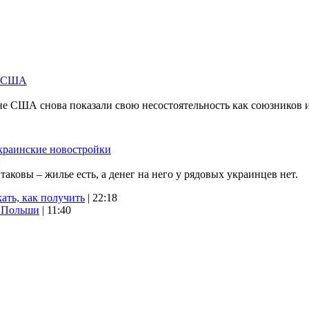
м США
не США снова показали свою несостоятельность как союзников 
краинские новостройки
ковы – жилье есть, а денег на него у рядовых украинцев нет.
ать, как получить
| 22:18
х Польши
| 11:40