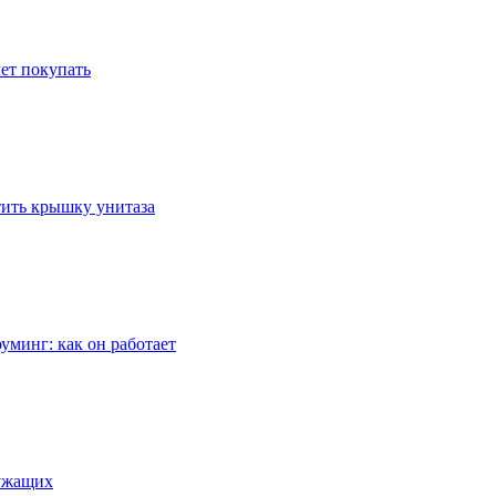
ет покупать
стить крышку унитаза
уминг: как он работает
лужащих