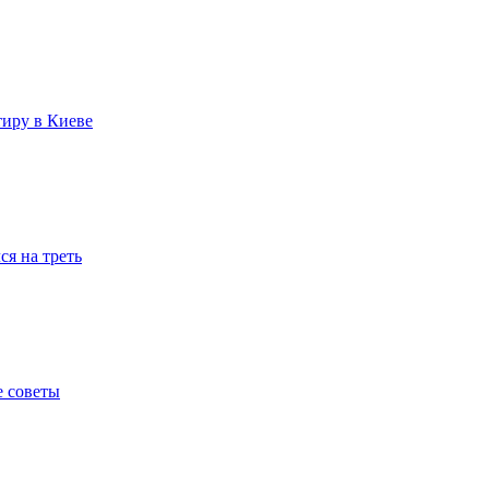
тиру в Киеве
я на треть
е советы