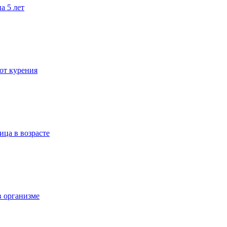
а 5 лет
 от курения
ица в возрасте
в организме