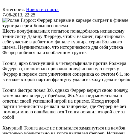
Категория:
Новости спорта
7-06-2013, 22:25
Шесть полуфинальных попыток понадобилось испанскому
теннисисту Давиду Ферреру, чтобы наконец гарантировать
себе участие в дебютном финале турнира серии Большого
шлема. Неудивительно, что исторического для себя успеха
Феррер добился на излюбленном грунте.
Тсонга, ярко блеснувший в четвертьфинале против Роджера
Федерера, полностью провалил полуфинальную встречу.
Феррер в первом сете уничтожил соперника со счетом 6:1, но
в начале второй партии французу удалось сходу сделать брейк.
Тсонга быстро повел 3:0, однако Феррер вернул свою подачу,
затем вышел вперед с брейком, Жо-Уилфрид моментально
ответил своей успешной игрой на приеме. Исход второй
партии теннисисты решали на тайбрейке, где Феррер не без
помощи много ошибавшегося Тсонга оставил второй сет за
собой.
Хмурный Тсонга даже не попытался замахнуться на камбэк,
настолько убедительно на корте выглядел Феррер. Испанец,