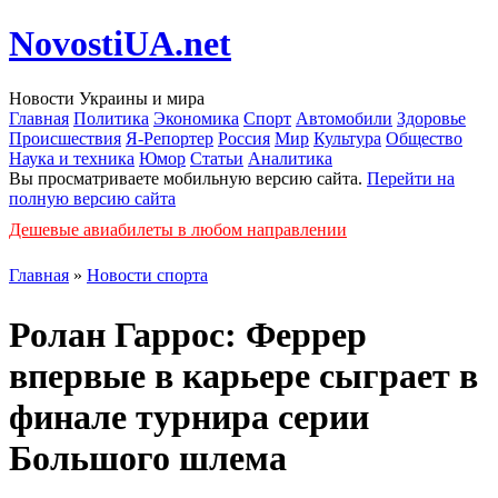
NovostiUA.net
Новости Украины и мира
Главная
Политика
Экономика
Спорт
Автомобили
Здоровье
Происшествия
Я-Репортер
Россия
Мир
Культура
Общество
Наука и техника
Юмор
Статьи
Аналитика
Вы просматриваете мобильную версию сайта.
Перейти на
полную версию сайта
Дешевые авиабилеты в любом направлении
Главная
»
Новости спорта
Ролан Гаррос: Феррер
впервые в карьере сыграет в
финале турнира серии
Большого шлема