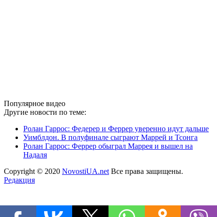
Популярное видео
Другие новости по теме:
Ролан Гаррос: Федерер и Феррер уверенно идут дальше
Уимблдон. В полуфинале сыграют Маррей и Тсонга
Ролан Гаррос: Феррер обыграл Маррея и вышел на
Надаля
Copyright © 2020
NovostiUA.net
Все права защищены.
Редакция