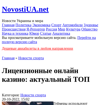
NovostiUA.net
Новости Украины и мира
Главная
Политика
Экономика
Спорт
Автомобили
Здоровье
Происшествия
Я-Репортер
Россия
Мир
Культура
Общество
Наука и техника
Юмор
Статьи
Аналитика
Вы просматриваете мобильную версию сайта.
Перейти на
полную версию сайта
Дешевые авиабилеты в любом направлении
Главная
»
Новости спорта
Лицензионные онлайн
казино: актуальный ТОП
Категория:
Новости спорта
20-10-2022, 15:02
Геймеры используют