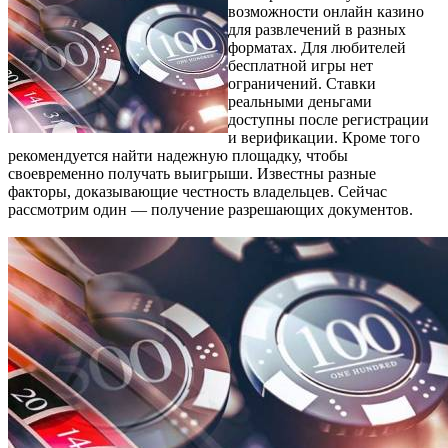
возможности онлайн казино
для развлечений в разных
форматах. Для любителей
бесплатной игры нет
ограничений. Ставки
реальными деньгами
доступны после регистрации
и верификации. Кроме того
рекомендуется найти надежную площадку, чтобы
своевременно получать выигрыши. Известны разные
факторы, доказывающие честность владельцев. Сейчас
рассмотрим один — получение разрешающих документов.