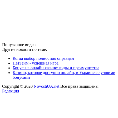
Популярное видео
Другие новости по теме:
Когда выбор полностью оправдан
НетГейм - успешная игра
Бонусы в онлайн казино: виды и преимущества
Казино, которое доступно онлайн, в Украине с лучшими
бонусами
Copyright © 2020
NovostiUA.net
Все права защищены.
Редакция