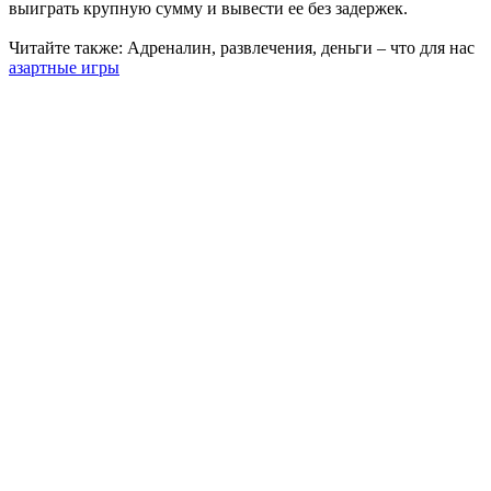
выиграть крупную сумму и вывести ее без задержек.
Читайте также: Адреналин, развлечения, деньги – что для нас
азартные игры