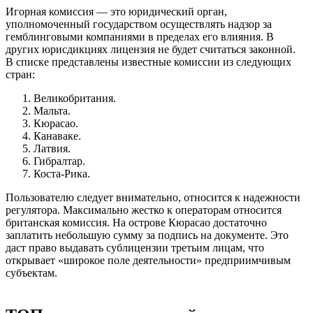
Игорная комиссия — это юридический орган,
уполномоченный государством осуществлять надзор за
гемблинговыми компаниями в пределах его влияния. В
других юрисдикциях лицензия не будет считаться законной.
В списке представлены известные комиссии из следующих
стран:
Великобритания.
Мальта.
Кюрасао.
Канаваке.
Латвия.
Гибралтар.
Коста-Рика.
Пользователю следует внимательно, относится к надежности
регулятора. Максимально жестко к операторам относится
британская комиссия. На острове Кюрасао достаточно
заплатить небольшую сумму за подпись на документе. Это
даст право выдавать сублицензии третьим лицам, что
открывает «широкое поле деятельности» предприимчивым
субъектам.