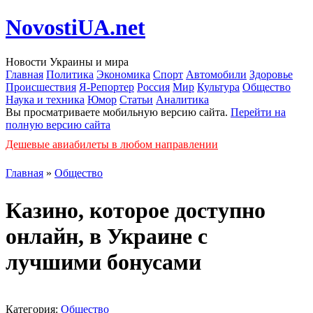
NovostiUA.net
Новости Украины и мира
Главная
Политика
Экономика
Спорт
Автомобили
Здоровье
Происшествия
Я-Репортер
Россия
Мир
Культура
Общество
Наука и техника
Юмор
Статьи
Аналитика
Вы просматриваете мобильную версию сайта.
Перейти на
полную версию сайта
Дешевые авиабилеты в любом направлении
Главная
»
Общество
Казино, которое доступно
онлайн, в Украине с
лучшими бонусами
Категория:
Общество