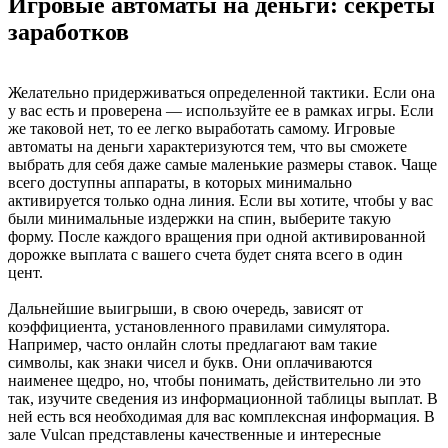
Игровые автоматы на деньги: секреты
заработков
Желательно придерживаться определенной тактики. Если она
у вас есть и проверена — используйте ее в рамках игры. Если
же таковой нет, то ее легко выработать самому. Игровые
автоматы на деньги характеризуются тем, что вы сможете
выбрать для себя даже самые маленькие размеры ставок. Чаще
всего доступны аппараты, в которых минимально
активируется только одна линия. Если вы хотите, чтобы у вас
были минимальные издержки на спин, выберите такую
форму. После каждого вращения при одной активированной
дорожке выплата с вашего счета будет снята всего в один
цент.
Дальнейшие выигрыши, в свою очередь, зависят от
коэффициента, установленного правилами симулятора.
Например, часто онлайн слоты предлагают вам такие
символы, как знаки чисел и букв. Они оплачиваются
наименее щедро, но, чтобы понимать, действительно ли это
так, изучите сведения из информационной таблицы выплат. В
ней есть вся необходимая для вас комплексная информация. В
зале Vulcan представлены качественные и интересные