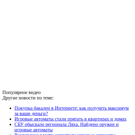
Популярное видео
Другие новости по теме:
Покупка бакалеи в Интернете: как получить максимум
за ваши деньги?
Игровые автоматы стали прятать в квартирах и домах
СБУ обыскало регионала Ляха. Найдено оружие и
игровые автоматы