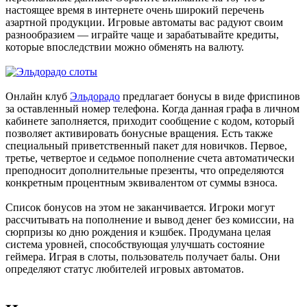
настоящее время в интернете очень широкий перечень
азартной продукции. Игровые автоматы вас радуют своим
разнообразием — играйте чаще и зарабатывайте кредиты,
которые впоследствии можно обменять на валюту.
Онлайн клуб
Эльдорадо
предлагает бонусы в виде фриспинов
за оставленный номер телефона. Когда данная графа в личном
кабинете заполняется, приходит сообщение с кодом, который
позволяет активировать бонусные вращения. Есть также
специальный приветственный пакет для новичков. Первое,
третье, четвертое и седьмое пополнение счета автоматически
преподносит дополнительные презенты, что определяются
конкретным процентным эквивалентом от суммы взноса.
Список бонусов на этом не заканчивается. Игроки могут
рассчитывать на пополнение и вывод денег без комиссии, на
сюрпризы ко дню рождения и кэшбек. Продумана целая
система уровней, способствующая улучшать состояние
геймера. Играя в слоты, пользователь получает балы. Они
определяют статус любителей игровых автоматов.