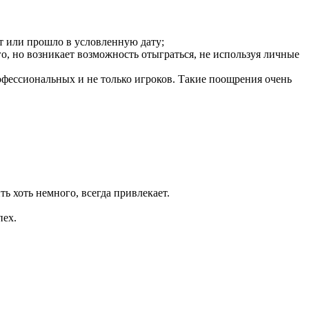
ет или прошло в условленную дату;
о, но возникает возможность отыграться, не используя личные
офессиональных и не только игроков. Такие поощрения очень
 хоть немного, всегда привлекает.
пех.