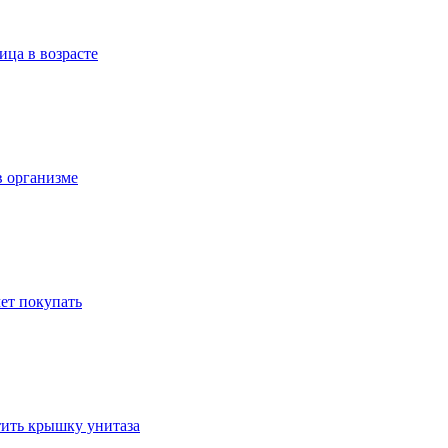
ица в возрасте
в организме
ет покупать
стить крышку унитаза