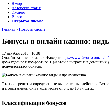
Юмор
Авторские статьи
Эксперт
Видео
Открытое письмо
Главная
»
Новости спорта
Бонусы в онлайн казино: вид
17 декабря 2018 : 10:38
Онлайн-казино во главе с Фаворит
https://www.favorit.com.ua/ru/
дома удобнее и комфортнее. При этом выиграть и в домашних у
использоваться бонусы.
Это поощрения за определенные выполненные действия. Встреч
и представлены они в количестве от 3-х до 10-ти штук.
Классификация бонусов