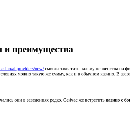
ы и преимущества
casino/allproviders/new/
смогли захватить пальму первенства на фо
словиях можно такую же сумму, как и в обычном казино. В азарт
ались они в заведениях редко. Сейчас же встретить
казино с б