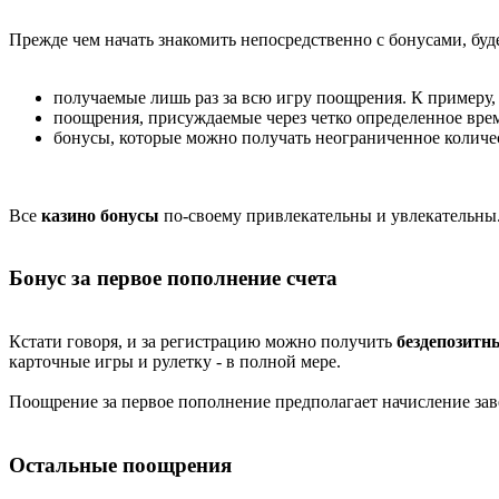
Прежде чем начать знакомить непосредственно с бонусами, буд
получаемые лишь раз за всю игру поощрения. К примеру, 
поощрения, присуждаемые через четко определенное вре
бонусы, которые можно получать неограниченное количест
Все
казино бонусы
по-своему привлекательны и увлекательны.
Бонус за первое пополнение счета
Кстати говоря, и за регистрацию можно получить
бездепозитн
карточные игры и рулетку - в полной мере.
Поощрение за первое пополнение предполагает начисление завед
Остальные поощрения