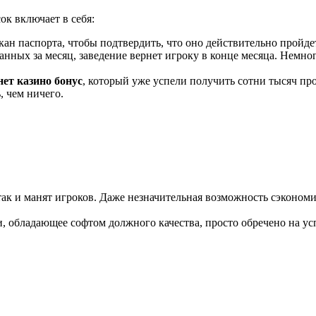
к включает в себя:
кан паспорта, чтобы подтвердить, что оно действительно пройд
нных за месяц, заведение вернет игроку в конце месяца. Немног
нет казино бонус
, который уже успели получить сотни тысяч пр
, чем ничего.
к и манят игроков. Даже незначительная возможность сэкономить
, обладающее софтом должного качества, просто обречено на ус