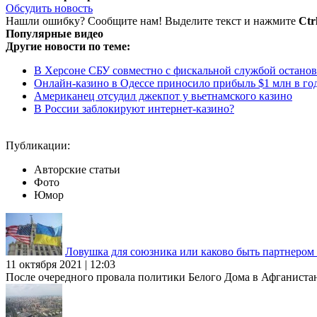
Обсудить новость
Нашли ошибку? Сообщите нам! Выделите текст и нажмите
Ctr
Популярные видео
Другие новости по теме:
В Херсоне СБУ совместно с фискальной службой останови
Онлайн-казино в Одессе приносило прибыль $1 млн в го
Американец отсудил джекпот у вьетнамского казино
В России заблокируют интернет-казино?
Публикации:
Авторские статьи
Фото
Юмор
Ловушка для союзника или каково быть партнеро
11 октября 2021 | 12:03
После очередного провала политики Белого Дома в Афганиста