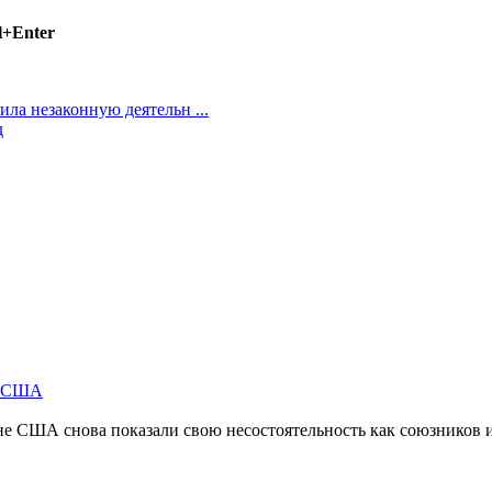
l+Enter
ла незаконную деятельн ...
д
м США
не США снова показали свою несостоятельность как союзников 