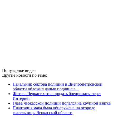
Популярное видео
Другие новости по теме:
Начальник сектора полиции в Днепропетровской
области обложил данью подчинен ...
Житель Черкасс хотел продать боеприпасы через
Интернет
Глава черкасской полиции попался на крупной взятке
Плантация мака была обнаружена на огороде
жительницы Черкасской области