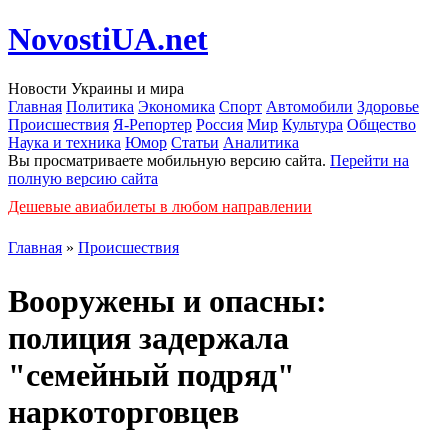
NovostiUA.net
Новости Украины и мира
Главная
Политика
Экономика
Спорт
Автомобили
Здоровье
Происшествия
Я-Репортер
Россия
Мир
Культура
Общество
Наука и техника
Юмор
Статьи
Аналитика
Вы просматриваете мобильную версию сайта.
Перейти на
полную версию сайта
Дешевые авиабилеты в любом направлении
Главная
»
Происшествия
Вооружены и опасны:
полиция задержала
"семейный подряд"
наркоторговцев