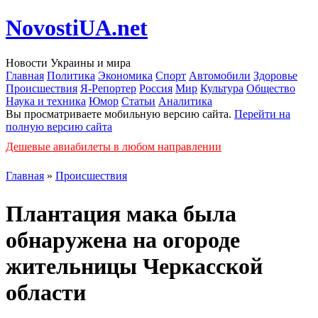
NovostiUA.net
Новости Украины и мира
Главная
Политика
Экономика
Спорт
Автомобили
Здоровье
Происшествия
Я-Репортер
Россия
Мир
Культура
Общество
Наука и техника
Юмор
Статьи
Аналитика
Вы просматриваете мобильную версию сайта.
Перейти на
полную версию сайта
Дешевые авиабилеты в любом направлении
Главная
»
Происшествия
Плантация мака была
обнаружена на огороде
жительницы Черкасской
области