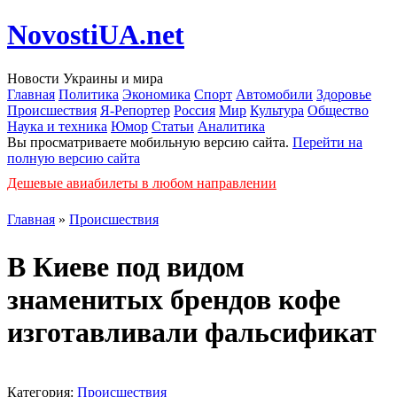
NovostiUA.net
Новости Украины и мира
Главная
Политика
Экономика
Спорт
Автомобили
Здоровье
Происшествия
Я-Репортер
Россия
Мир
Культура
Общество
Наука и техника
Юмор
Статьи
Аналитика
Вы просматриваете мобильную версию сайта.
Перейти на
полную версию сайта
Дешевые авиабилеты в любом направлении
Главная
»
Происшествия
В Киеве под видом
знаменитых брендов кофе
изготавливали фальсификат
Категория:
Происшествия