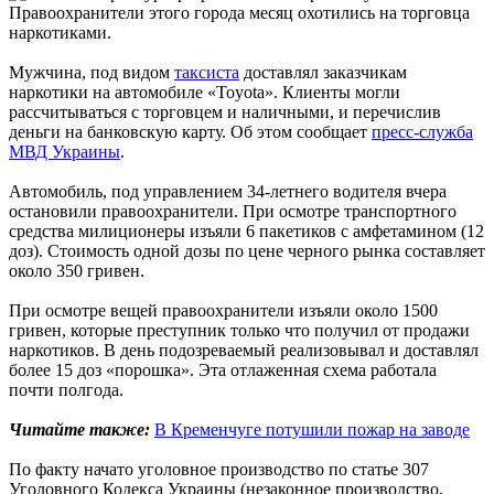
Правоохранители этого города месяц охотились на торговца
наркотиками.
Мужчина, под видом
таксиста
доставлял заказчикам
наркотики на автомобиле «Toyota». Клиенты могли
рассчитываться с торговцем и наличными, и перечислив
деньги на банковскую карту. Об этом сообщает
пресс-служба
МВД Украины
.
Автомобиль, под управлением 34-летнего водителя вчера
остановили правоохранители. При осмотре транспортного
средства милиционеры изъяли 6 пакетиков с амфетамином (12
доз). Стоимость одной дозы по цене черного рынка составляет
около 350 гривен.
При осмотре вещей правоохранители изъяли около 1500
гривен, которые преступник только что получил от продажи
наркотиков. В день подозреваемый реализовывал и доставлял
более 15 доз «порошка». Эта отлаженная схема работала
почти полгода.
Читайте также:
В Кременчуге потушили пожар на заводе
По факту начато уголовное производство по статье 307
Уголовного Кодекса Украины (незаконное производство,