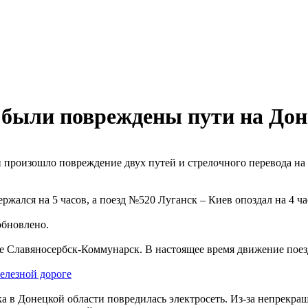
й были повреждены пути на Дон
твий произошло повреждение двух путей и стрелочного перевода 
жался на 5 часов, а поезд №520 Луганск – Киев опоздал на 4 ча
обновлено.
оне Славяносербск-Коммунарск. В настоящее время движение поез
елезной дороге
ка в Донецкой области повредилась электросеть. Из-за непрекра