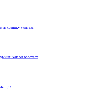
стить крышку унитаза
уминг: как он работает
лужащих