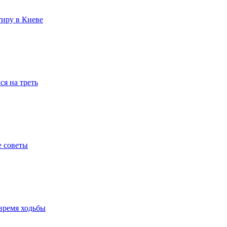
тиру в Киеве
я на треть
е советы
время ходьбы