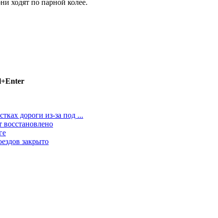
ни ходят по парной колее.
l+Enter
ках дороги из-за под ...
т восстановлено
ге
оездов закрыто