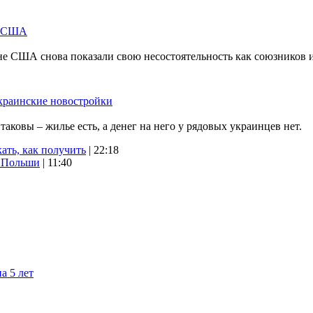
м США
не США снова показали свою несостоятельность как союзников 
краинские новостройки
ковы – жилье есть, а денег на него у рядовых украинцев нет.
ать, как получить
| 22:18
х Польши
| 11:40
а 5 лет