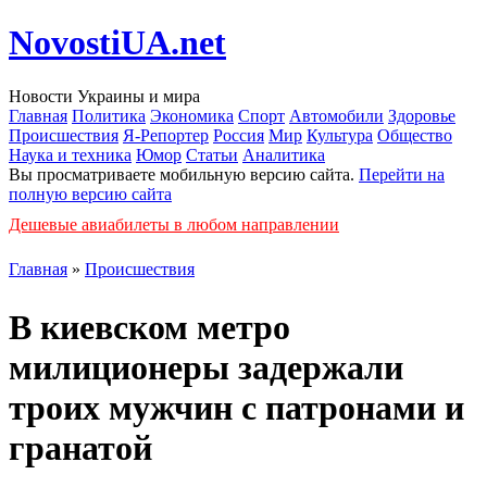
NovostiUA.net
Новости Украины и мира
Главная
Политика
Экономика
Спорт
Автомобили
Здоровье
Происшествия
Я-Репортер
Россия
Мир
Культура
Общество
Наука и техника
Юмор
Статьи
Аналитика
Вы просматриваете мобильную версию сайта.
Перейти на
полную версию сайта
Дешевые авиабилеты в любом направлении
Главная
»
Происшествия
В киевском метро
милиционеры задержали
троих мужчин с патронами и
гранатой