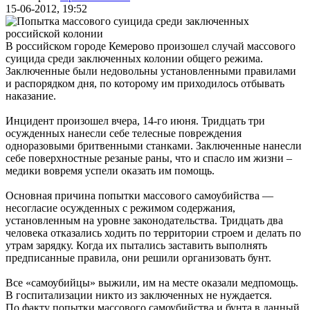
15-06-2012, 19:52
В российском городе Кемерово произошел случай массового
суицида среди заключенных колонии общего режима.
Заключенные были недовольны установленными правилами
и распорядком дня, по которому им приходилось отбывать
наказание.
Инцидент произошел вчера, 14-го июня. Тридцать три
осужденных нанесли себе телесные повреждения
одноразовыми бритвенными станками. Заключенные нанесли
себе поверхностные резаные раны, что и спасло им жизни –
медики вовремя успели оказать им помощь.
Основная причина попытки массового самоубийства —
несогласие осужденных с режимом содержания,
установленным на уровне законодательства. Тридцать два
человека отказались ходить по территории строем и делать по
утрам зарядку. Когда их пытались заставить выполнять
предписанные правила, они решили организовать бунт.
Все «самоубийцы» выжили, им на месте оказали медпомощь.
В госпитализации никто из заключенных не нуждается.
По факту попытки массового самоубийства и бунта в данный