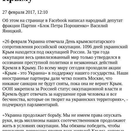
27 февраля 2017, 12:10
Об этом на странице в Facebook написал народный депутат
фракции Партии «Блок Петра Порошенко» Василий
Яницкий.
«26 февраля Украина отмечала День крымскотатарского
сопротивления российской оккупации. 1096 дней украинский
Крым находится под оккупацией России. За три года
оккупации весь цивилизованный мир только утвердился в
осознании преступной политики и незаконных действий
Кремля в Крыму. По всему миру сегодня проходили акции
«Крым - это Украина» в поддержку нашего государства. Наши
иностранные партнеры дали четко понять Москве, что
никакие санкции не будут сняты, пока она не вернет Крым.
ООН закрепила за Россией статус оккупационной власти и
Кремль будет отвечать за нарушение прав человека и все
бесчинства, которые он творит на украинских территориях», -
подчеркнул парламентарий.
«Украина продолжает борьбу. Мы не имеем права опускать
руки, ведь миллионы наших соотечественников продолжают
жить в условиях оккупации. Мы обязаны победить, чтобы
прекратить репрессии против всех жителей Крыма, которые