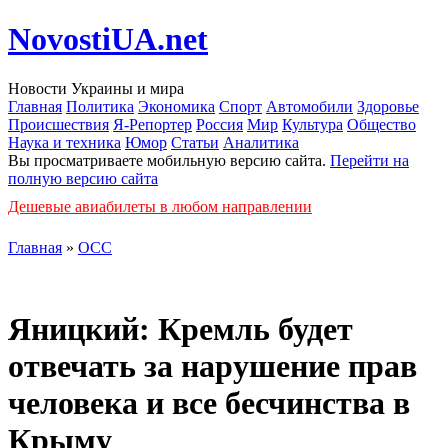
NovostiUA.net
Новости Украины и мира
Главная
Политика
Экономика
Спорт
Автомобили
Здоровье
Происшествия
Я-Репортер
Россия
Мир
Культура
Общество
Наука и техника
Юмор
Статьи
Аналитика
Вы просматриваете мобильную версию сайта.
Перейти на
полную версию сайта
Дешевые авиабилеты в любом направлении
Главная
»
ОСС
Яницкий: Кремль будет
отвечать за нарушение прав
человека и все бесчинства в
Крыму