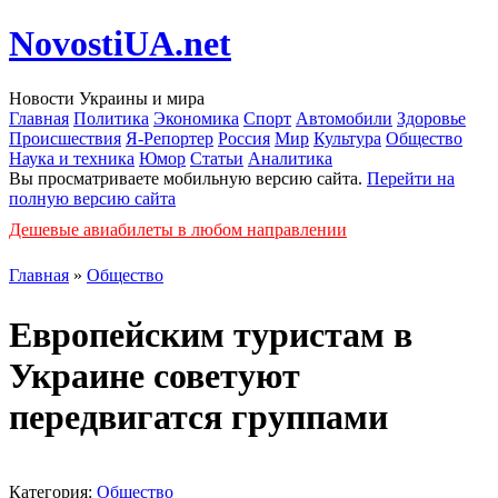
NovostiUA.net
Новости Украины и мира
Главная
Политика
Экономика
Спорт
Автомобили
Здоровье
Происшествия
Я-Репортер
Россия
Мир
Культура
Общество
Наука и техника
Юмор
Статьи
Аналитика
Вы просматриваете мобильную версию сайта.
Перейти на
полную версию сайта
Дешевые авиабилеты в любом направлении
Главная
»
Общество
Европейским туристам в
Украине советуют
передвигатся группами
Категория:
Общество