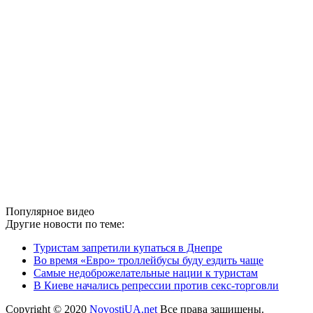
Популярное видео
Другие новости по теме:
Туристам запретили купаться в Днепре
Во время «Евро» троллейбусы буду ездить чаще
Самые недоброжелательные нации к туристам
В Киеве начались репрессии против секс-торговли
Copyright © 2020
NovostiUA.net
Все права защищены.