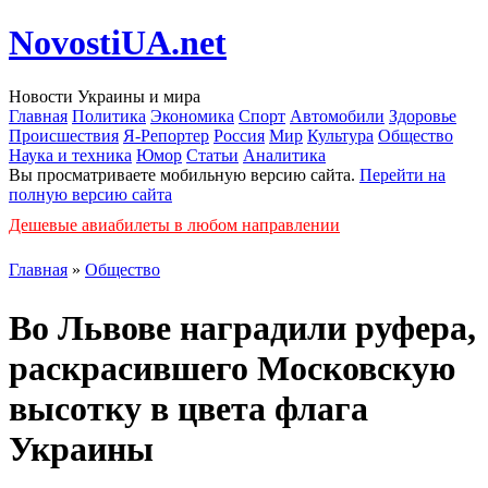
NovostiUA.net
Новости Украины и мира
Главная
Политика
Экономика
Спорт
Автомобили
Здоровье
Происшествия
Я-Репортер
Россия
Мир
Культура
Общество
Наука и техника
Юмор
Статьи
Аналитика
Вы просматриваете мобильную версию сайта.
Перейти на
полную версию сайта
Дешевые авиабилеты в любом направлении
Главная
»
Общество
Во Львове наградили руфера,
раскрасившего Московскую
высотку в цвета флага
Украины